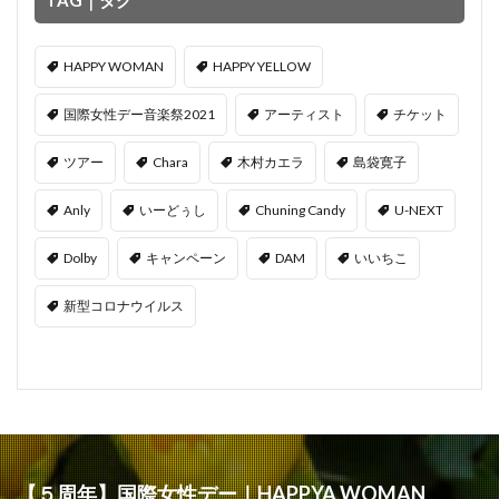
TAG｜タグ
HAPPY WOMAN
HAPPY YELLOW
国際女性デー音楽祭2021
アーティスト
チケット
ツアー
Chara
木村カエラ
島袋寛子
Anly
いーどぅし
Chuning Candy
U-NEXT
Dolby
キャンペーン
DAM
いいちこ
新型コロナウイルス
【５周年】国際女性デー｜HAPPYA WOMAN