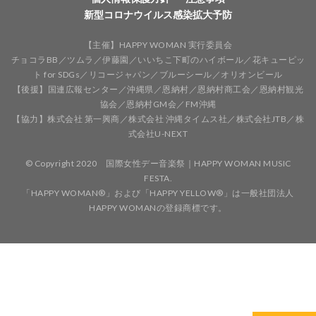
新型コロナウイルス感染拡大予防
【主催】HAPPY WOMAN 実行委員会
チョコラBB／ツムラ／伊藤園／いいちこ下町のハイボール／花キューピッ
ト for SDGs／リコージャパン／ブルーシール／オリオンビール
【後援】国連広報センター／沖縄県／恩納村／恩納村商工会／恩納村観光
協会／恩納村GM会／FM沖縄
【協力】株式会社 第一興商／株式会社 沖縄タイムス社／株式会社JTB／株
式会社U-NEXT
© Copyright 2020 国際女性デー音楽祭｜HAPPY WOMAN MUSIC
FESTA.
「HAPPY WOMAN®️」および「HAPPY YELLOW®️」は一般社団法人
HAPPY WOMANの登録商標です。